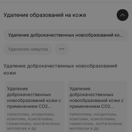
Удаление образований на коже
Удаление доброкачественных новообразований кожи
Удаление невусов
Удаление доброкачественных новообразований
кожи
Удаление
Удаление
доброкачественных
доброкачественных
новообразований кожи с
новообразований кожи с
применением CO2
применением CO2
лазера в области шеи,
лазера в области
папилломы, кондиломы,
папилломы, кондиломы,
туловища
интимной зоны
ксантомы, ксантелазмы,
ксантомы, ксантелазмы,
гемангиомы, контагиозные
гемангиомы, контагиозные
моллюски и др
моллюски и др