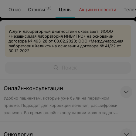
133
О нас
Отзывы
Цены
Акции и новости
Теле
Услуги лабораторной диагностики оказывает: ИООО
«Независимая лаборатория ИНВИТРО» на основании
договора № 493-28 от 03.02.2023; ООО «Международная
лаборатория Хеликс» на основании договора № 41/22 от
30.12.2022
Онлайн-консультации
Удобно пациентам, которые уже были на первичном
приеме. Подходит для коррекции лечения, расшифровки
анализов. Во время онлайн-консультации можно задать
вопросы врачу по ранее назначенному плану терапии,
получить новые рекомендации, отправить результаты
Онкология
исследований.