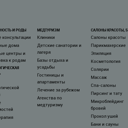
НОСТЬ И РОДЫ
МЕДТУРИЗМ
САЛОНЫ КРАСОТЫ, S
е консультации
Клиники
Салоны красоты
ные дома
Детские санатории и
Парикмахерские
лагеря
ые центры и
Эпиляция
вка к родам
Базы отдыха и
Косметология
усадьбы
ОГИЧЕСКАЯ
Солярии
Ь
Гостиницы и
Массаж
апартаменты
Спа-салоны
огической
Лечение за рубежом
Пирсинг и тату
и
Агенства по
Микроблейдинг
е
медтуризму
бровей
мостей
Прокол ушей
ерапия
Бани и сауны