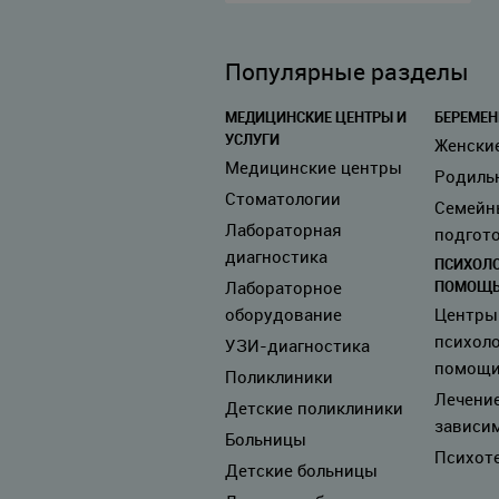
Популярные разделы
МЕДИЦИНСКИЕ ЦЕНТРЫ И
БЕРЕМЕН
УСЛУГИ
Женски
Медицинские центры
Родиль
Стоматологии
Семейн
Лабораторная
подгото
диагностика
ПСИХОЛ
ПОМОЩ
Лабораторное
оборудование
Центры
психол
УЗИ-диагностика
помощ
Поликлиники
Лечени
Детские поликлиники
зависи
Больницы
Психот
Детские больницы