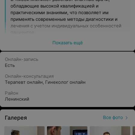
обладающие высокой квалификацией и
практическими знаниями, что позволяет им
применять современные методы диагностики и
лечения с учетом индивидуальных особенностей
пациентов.
Показать ещё
Комфортное обслуживание
В медцентре предусмотрено все, чтобы пациенты
Онлайн-запись
чувствовали комфорт и заботу во время любых
Есть
манипуляций — от заборов биологических
материалов для проведения анализов до
Онлайн-консультация
консультации и оперативных вмешательств. С
Терапевт онлайн
,
Гинеколог онлайн
пациентами работает приветливый персонал, в
Район
каждом кабинете и зоне ожидания размещены
Ленинский
комфортные кресла, а после сдачи анализов
предлагают шоколад.
Галерея
Все фото
Полное сопровождение пациента
На каждом этапе посещения «Моей клиники»