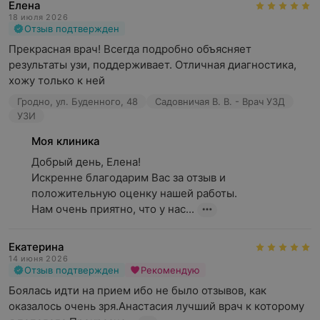
договора № 41/22 от 30.12.2022
);
Елена
18 июля 2026
онкология (в том числе маммология);
Отзыв подтвержден
Прекрасная врач! Всегда подробно объясняет 
урология;
результаты узи, поддерживает. Отличная диагностика, 
терапия;
хожу только к ней
эндокринология;
Гродно, ул. Буденного, 48
Садовничая В. В. - Врач УЗД
УЗИ
дерматология.
Моя клиника
В «Моей клиники» внимательно и бережно относятся к
Добрый день, Елена!

потребностям и пожеланиям пациентов,
Искренне благодарим Вас за отзыв и 
придерживаются принципа конфиденциальности при
положительную оценку нашей работы.

общении с ними и подбирают методы диагностики и
Нам очень приятно, что у нас...
лечения в соответствии с потребностями и
финансовыми возможностями пациентов. В сложных
случаях доктора проводят совместные консультации,
Екатерина
чтобы предоставить пациенту именно тот протокол
14 июня 2026
Отзыв подтвержден
Рекомендую
лечения, который подходит в конкретной ситуации.
Боялась идти на прием ибо не было отзывов, как 
Обращаем ваше внимание, что обязательна
оказалось очень зря.Анастасия лучший врач к которому 