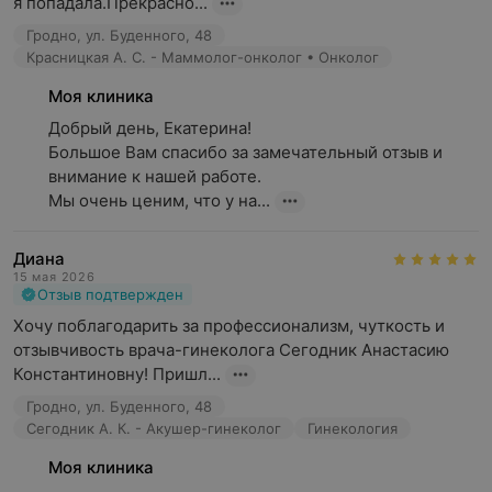
консультация специалиста: рекламируемые
я попадала.Прекрасно...
медицинские услуги могут иметь
Гродно, ул. Буденного, 48
противопоказания и побочные реакции.
Красницкая А. С. - Маммолог-онколог • Онколог
Моя клиника
Добрый день, Екатерина!

Большое Вам спасибо за замечательный отзыв и 
внимание к нашей работе.

Мы очень ценим, что у на...
Диана
15 мая 2026
Отзыв подтвержден
Хочу поблагодарить за профессионализм, чуткость и 
отзывчивость врача-гинеколога Сегодник Анастасию 
Константиновну! Пришл...
Гродно, ул. Буденного, 48
Сегодник А. К. - Акушер-гинеколог
Гинекология
Моя клиника