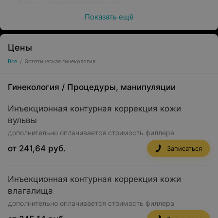
боли во время полового акта;
Показать ещё
дискомфорт при мочеиспускании;
специфические выделения;
Цены
трудности с зачатием или вынашиванием;
Все
/
Эстетическая гинекология
настораживающие результаты бактериологических
исследований и мазков на инфекции;
Гинекология
/
Процедуры, манипуляции
обнаружение изменений на УЗИ и другие симптомы.
Инъекционная контурная коррекция кожи
вульвы
дополнительно оплачивается стоимость филлера
Прием включает не только
от 241,64 руб.
Записаться
консультацию, но и другие
мероприятия
Инъекционная контурная коррекция кожи
влагалища
дополнительно оплачивается стоимость филлера