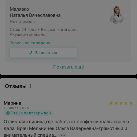
Наблюдение и подготовка к беременности
Малявко
Инъекционная контурная коррекция филлером
Наталья Вячеславовна
Нет отзывов
Проверка проходимости маточных труб и
диагностика патологии полости матки под
Стаж 24 года
•
Высшая категория
Акушер-гинеколог
контролем УЗИ
Запись по телефону
Кольпоскопия/Видеокольпоскопия
Записаться
Биопсия шейки матки и эндометрия
Иммуногистохимия эндометрия
Показать ещё
Гинекологическая эндокринология
Отзывы
1
Актуальные вопросы контрацепции
Динамическое наблюдение с визуализацией в цикле
Марина
стимуляции овуляции
18 июля 2025
Отзыв подтвержден
Подготовка к ЭКО
Отличная клиника,где работают профессионалы своего 
Детская и подростковая гинекология
дела. Врач Мельничек Ольга Валерьевна-грамотный и 
внимательный специа...